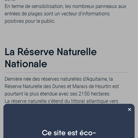
En terme de sensibilisation, les nombreux panneaux aux
entrées de plages sont un vecteur d’informations
positives pour le public.
La Réserve Naturelle
Nationale
Dernière née des réserves naturelles d’Aquitaine, la
Réserve Naturelle des Dunes et Marais de Hourtin est
pourtant la plus étendue avec ses 2150 hectares.
La réserve naturelle s’étend du littoral atlantique vers
×
l’intérieur des terres sur 6 kilomètres. Elle « balaie » donc
toute cette succession d’écosystèmes. Ecosystèmes
extrêmement riches de par la présence de l’océan et de sa
dynamique, mais également par la présence de près de
Ce site est éco-