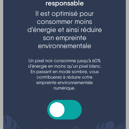
200 hectares de zones Palu de Molua. Entre ces deux
responsable
paysages foncièrement différents s’étend la forêt
Il est optimisé pour
garantissant la protection et la quiétude des systèmes
consommer moins
dunaires (dune blanche et dune grise).
d’énergie et ainsi réduire
son empreinte
environnementale
Un pixel noir consomme jusqu’à 60%
d’énergie en moins qu’un pixel blanc.
En passant en mode sombre, vous
contribuerez à réduire votre
empreinte environnementale
numérique.