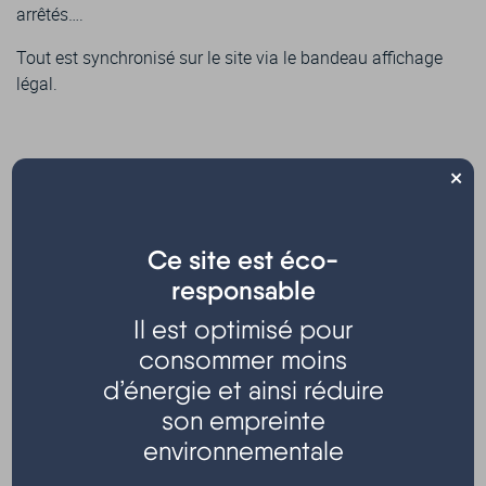
arrêtés….
Tout est synchronisé sur le site via le bandeau affichage
légal.
×
Archives
Ce site est éco-
responsable
Vous trouverez ci-dessous l’ensemble des comptes-
rendus des conseils municipaux de 2022.
Il est optimisé pour
consommer moins
CR Conseil Municipal 08.06.22
d’énergie et ainsi réduire
CR Conseil Municipal 28.04.22
son empreinte
Délibération
(CM 28/04/2022) – Débat sur les
environnementale
orientations générales du projet d’aménagement et de