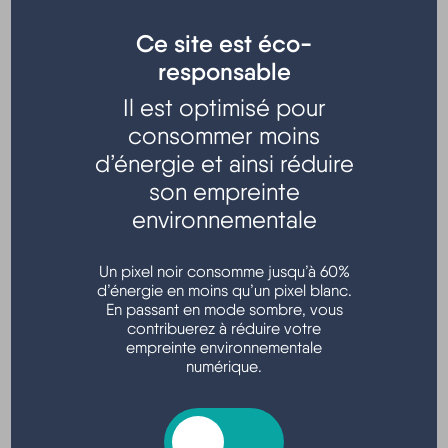
Communes
Ce site est éco-
responsable
Les trois communes ont transféré par délibération des
conseils municipaux les compétences suivantes à la
Il est optimisé pour
Communauté De Communes des Lacs Médocains.
consommer moins
d’énergie et ainsi réduire
Compétences obligatoires
son empreinte
environnementale
Développement économique :
Afin de pouvoir
améliorer les conditions d’accueil des entreprises
Un pixel noir consomme jusqu’à 60%
indispensables au développement de l’emploi, la
d’énergie en moins qu’un pixel blanc.
CDC aménage les zones artisanales de la Meule et
En passant en mode sombre, vous
du Huga à Lacanau et des Bruyères à Hourtin.
contribuerez à réduire votre
Logement et cadre de vie
: Création et gestion des
empreinte environnementale
numérique.
aires d’accueil des gens du voyage dans le cadre
du schéma départemental.
Aménagement de l’espace :
La CDC a pour mission
de coordonner le développement urbain sur son