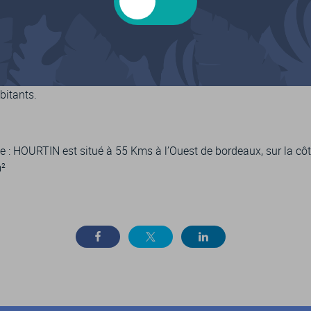
 services du village se concentrent autour ou à proximité de son
rché, mêlant saveurs locales et artisanat, s’y tient chaque jeudi 
estivale).
bitants.
 : HOURTIN est situé à 55 Kms à l’Ouest de bordeaux, sur la côt
m²