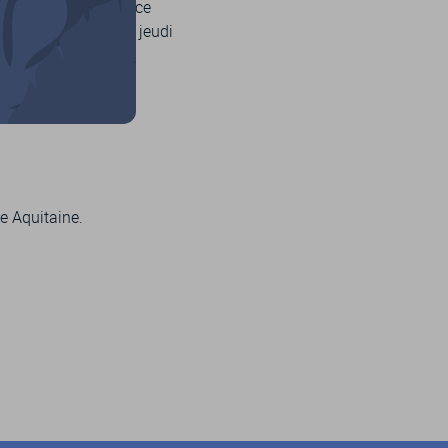
 église et de sa place
matin (et les mardi, jeudi
e Aquitaine.