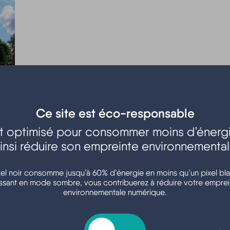
iècle, le village de HOURTIN a vu son environnement naturel sta
Ce site est éco-responsable
et Brémontier. Paré de son église en 1871, le bourg se développ
est optimisé pour consommer moins d’énergi
s, forêts et milieux humides…
insi réduire son empreinte environnementa
 HOURTIN devint un lieu de villégiature grandement apprécié des 
uristes locaux.
xel noir consomme jusqu’à 60% d’énergie en moins qu’un pixel bla
ssant en mode sombre, vous contribuerez à réduire votre emprei
artiers principaux : HOURTIN ville, HOURTIN plage, Lachanau, Co
environnementale numérique.
e au coeur de la forêt juste en arrière du cordon dunaire, entre
e France et le Médoc viticole… et sa douceur de vivre !