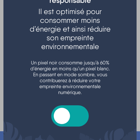
responsable
Il est optimisé pour
consommer moins
d’énergie et ainsi réduire
son empreinte
environnementale
Un pixel noir consomme jusqu’à 60%
La maintenance des foyers lumineux de la commune
d’énergie en moins qu’un pixel blanc.
a été confiée à une société privée.
En passant en mode sombre, vous
contribuerez à réduire votre
Tout dysfonctionnement sur l’éclairage public doit
empreinte environnementale
être signalé à
travaux@mairie-hourtin.fr
numérique.
qui à réception, effectuera un rapport et une
demande d’intervention auprès de cette société.