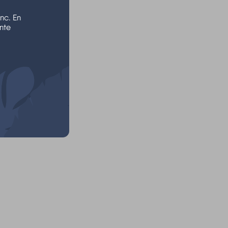
nc. En
nte