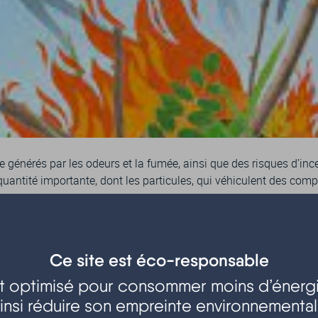
générés par les odeurs et la fumée, ainsi que des risques d’incend
antité importante, dont les particules, qui véhiculent des com
sition pour prendre en charge vos déchets verts qui seront valor
Ce site est éco-responsable
est optimisé pour consommer moins d’énergi
insi réduire son empreinte environnementa