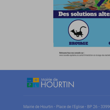
Mairie de Hourtin - Place de l'Eglise - BP 26 - 33