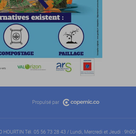
Propulsé par
990 HOURTIN Tél. 05 56 73 28 43 / Lundi, Mercredi et Jeudi : 9h0