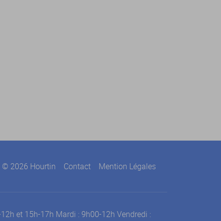
© 2026 Hourtin
Contact
Mention Légales
0-12h et 15h-17h Mardi : 9h00-12h Vendredi :