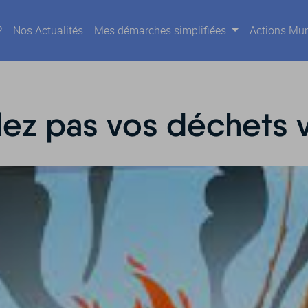
?
Nos Actualités
Mes démarches simplifiées
Actions Mun
lez pas vos déchets 