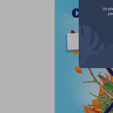
Un pi
pa