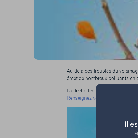
Au-delà des troubles du voisinage 
émet de nombreux polluants en qu
La déchetterie est à votre dispo
Renseignez vous
Il 
a