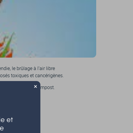
ie, le brûlage à l’air libre
posés toxiques et cancérigènes.
×
isés sous forme de compost.
e et
le