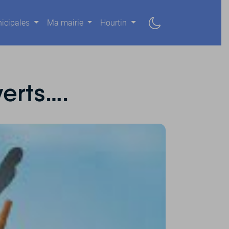
icipales
Ma mairie
Hourtin
verts….