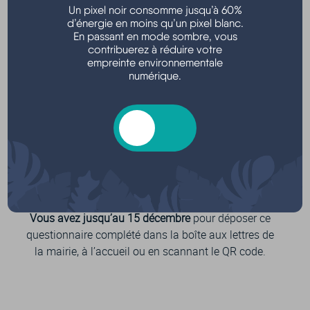
services à la population.
Un pixel noir consomme jusqu’à 60%
d’énergie en moins qu’un pixel blanc.
Participez à l’enquête
, disponible en ligne jusqu’au
En passant en mode sombre, vous
15 décembre 2022, en cliquant sur les liens ci-
contribuerez à réduire votre
dessous :
empreinte environnementale
numérique.
Enquête auprès des jeunes
(11-17 ans)
Enquête auprès des habitants
, à partir de 18 ans
Un questionnaire, pour quoi faire ? Pour connaître
vos besoins, vos attentes et réfléchir aux activités qui
vous seront proposées !
Vous avez jusqu’au 15 décembre
pour déposer ce
questionnaire complété dans la boîte aux lettres de
la mairie, à l’accueil ou en scannant le QR code.