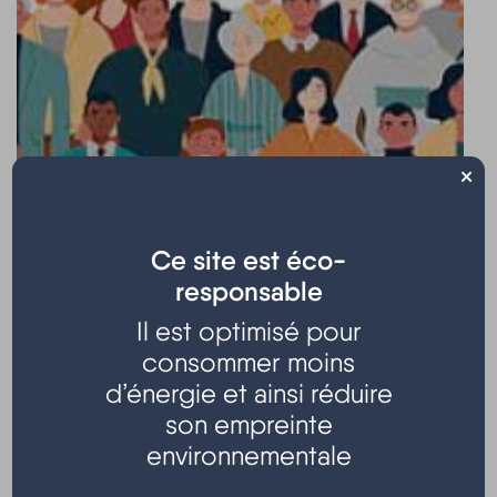
×
Ce site est éco-
responsable
Il est optimisé pour
consommer moins
d’énergie et ainsi réduire
son empreinte
La Communauté de Communes Médoc-Atlantique et
ses 14 communes membres souhaitent connaître
environnementale
vos besoins et vos attentes pour faire évoluer leurs