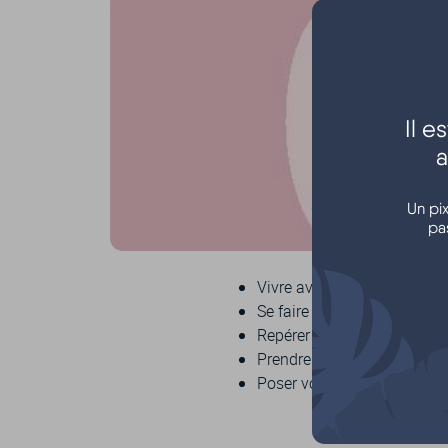
Il 
a
Un pi
pa
Vivre avec un cancer,
Se faire accompagner,
Repérer les différentes éta
Prendre soin de vous,
Poser vos questions.