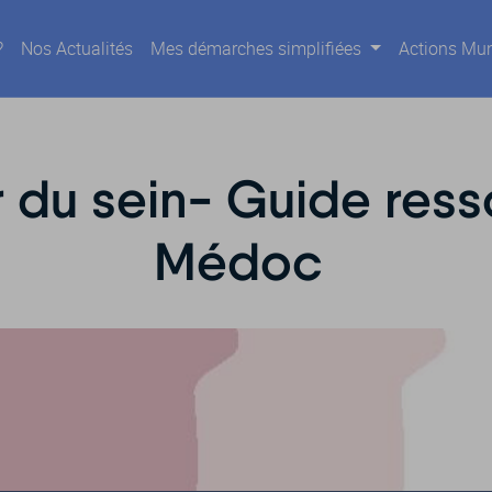
?
Nos Actualités
Mes démarches simplifiées
Actions Mun
 du sein- Guide ress
Médoc