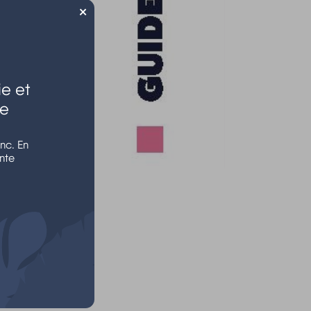
×
e et
le
nc. En
nte