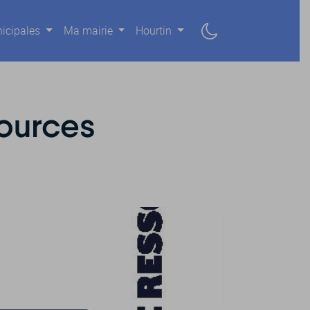
icipales
Ma mairie
Hourtin
ources