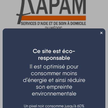
×
Ce site est éco-
L’ AAPAM intervient de la pointe du Verdon en
passant par les communes d’Estuaire (
Cussac,
responsable
Margaux-Cantenac, Pauillex, …) ou aux bords de
Il est optimisé pour
l’océan (
Montalivet-Lacanau-Le Porge, …)
consommer moins
jusqu’aux portes de Bordeaux (
Castelnau, Arsac,
d’énergie et ainsi réduire
Le Pian, …)
son empreinte
Nous sommes toujours à la recherche de
nouveaux collaborateurs !
environnementale
Auxiliaire de Vie Sociale / Accompagnant(e)
Educatif(ve) et Social / Assistant(e) de Vie aux
Un pixel noir consomme jusqu’à 60%