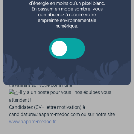
Familles / Assistant(e) de Vie Dépendance
d’énergie en moins qu’un pixel blanc.
En passant en mode sombre, vous
Sans expérience ou débutant, une période en
contribuerez à réduire votre
immersion professionnelle sera proposée.
empreinte environnementale
Pour cet été les étudiant(e)s sont les bienvenus
numérique.
CDI ou CDD / Temps plein ou temps partiel
Pass sanitaire et véhicule obligatoire.
Rejoindre l’AAPAM c’est :
donner du sens à votre travail,
accompagner les séniors, les familles, les
personnes en situation de handicap
concilier vie personnelle et vie professionnelle en
travaillant sur votre commune
Il y a un poste pour vous : nos équipes vous
attendent !
Candidatez (CV+ lettre motivation) à
candidature@aapam-medoc.com ou sur notre site :
www.aapam-medoc.fr