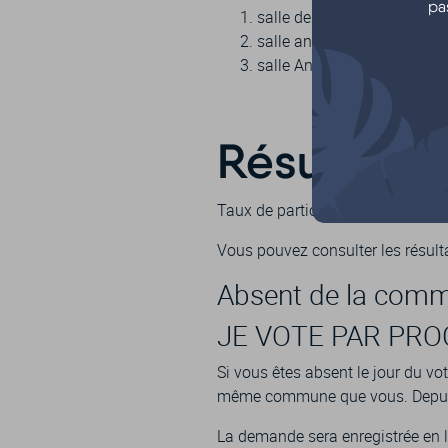
pa
salle des fêtes (à côté du c
salle annexe (rue de Lacha
salle André Lagune (3e âge
Résultats :
Taux de participation : 59.58%.
Vous pouvez consulter les résul
Absent de la commu
JE VOTE PAR PR
Si vous êtes absent le jour du vo
même commune que vous. Depuis l
La demande sera enregistrée en li