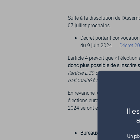
Suite à la dissolution de l’Assem
07 juillet prochains.
Décret portant convocation
du 9 juin 2024
Décret 2
L’article 4 prévoit que « l’électio
donc plus possible de s’inscrire s
l’article L.30 du code électoral 
nationalité française, droit de v
En revanche, ceux qui s’étaient ins
élections européennes 2024) et le
2024 seront en mesure de le faire
Il 
a
Bureaux de vote ouverts d
Un pi