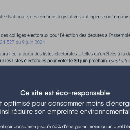
blée Nationale, des élections législatives anticipées sont organi
 des collèges électoraux pour l’élection des députés à l’Assembl
024-527 du 9 juin 2024
n aura lieu à partir des listes électorales … telles qu’arrêtées à la
ur les listes électorales pour voter le 30 juin prochain.
(
sauf situ
: jeune de 18 ans sans recensement citoyen, déménagement récent,
ote récemment recouvré)
.
crits sur les listes électorales entre le 3 mai (qui était la date li
Ce site est éco-responsable
 9 juin (date du décret), mais qui n’avaient pas pu voter pour l
 pour ces législatives 2024.
est optimisé pour consommer moins d’énergi
insi réduire son empreinte environnementa
e 8h00 à 18h00
xel noir consomme jusqu’à 60% d’énergie en moins qu’un pixel bla