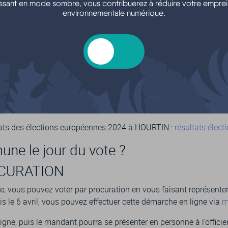
ssant en mode sombre, vous contribuerez à réduire votre emprei
inéma),
environnementale numérique.
nau parking du cinéma),
) rue Chambrelent.
tats des élections européennes 2024 à HOURTIN :
résultats élec
ne le jour du vote ?
OCURATION
te, vous pouvez voter par procuration en vous faisant représenter 
e 6 avril, vous pouvez effectuer cette démarche en ligne via
m
gne, puis le mandant pourra se présenter en personne à l’officier 