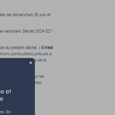
sées les dimanches 30 juin et
ée nationale. Décret 2024-527
 date du présent décret. »
Il n’est
ations particulières prévues à
 acquisition récente de la
×
mite d’inscription pour les
es élections européennes
e et
le
nc. En