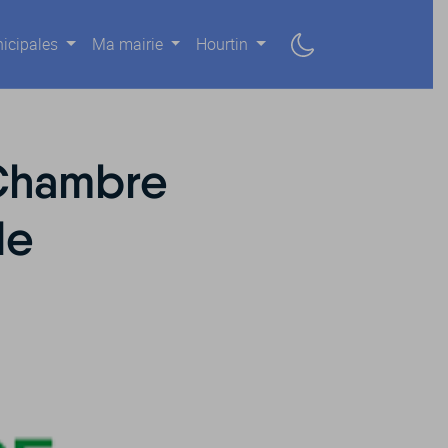
icipales
Ma mairie
Hourtin
 Chambre
de