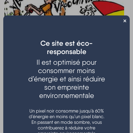
×
Ce site est éco-
responsable
Il est optimisé pour
consommer moins
d’énergie et ainsi réduire
Tous responsables, Tous concernés
son empreinte
!
environnementale
Un bruit de comportement peut causer un trouble
anormal de voisinage dès lors qu’il est répétitif,
Un pixel noir consomme jusqu’à 60%
intensif, ou qu’il dure dans le temps.
d’énergie en moins qu’un pixel blanc.
En passant en mode sombre, vous
Les travaux de bricolage ou de jardinage réalisés par
contribuerez à réduire votre
des particuliers susceptibles de causer une gêne en