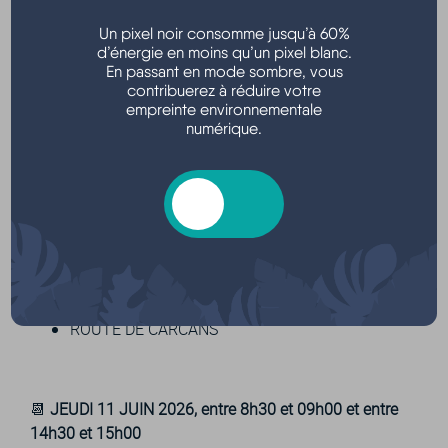
📆
de 12h30 à 15h00
Un pixel noir consomme jusqu’à 60%
📍Quartiers ou lieux-dits :
d’énergie en moins qu’un pixel blanc.
En passant en mode sombre, vous
9 au 13, 17, 23 au 25, 29 au 31, 35, 41, 229,
contribuerez à réduire votre
empreinte environnementale
375, 162, 170, 496, 498B, 33B LIEU DIT SAINTE
numérique.
HELENE
103, 341 au 343, 777, 881, 1011, 1029, 1083,
80, 98, 306, 996, 1014, 1038 LIEU DIT
GARTHIEU NORD
217, 259, 38 LIEU DIT GARTHIEU SUD
GARTHIEU
295 ROUTE DES LACS
122 LIEU DIT LANDE DE COUTURE
ROUTE DE CARCANS
📆
JEUDI 11 JUIN 2026,
entre 8h30 et 09h00 et entre
14h30 et 15h00