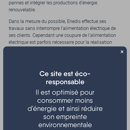
pannes et intégrer les productions d’énergie
renouvelable.
Dans la mesure du possible, Enedis effectue ses
travaux sans interrompre l’alimentation électrique de
ses clients. Cependant une coupure de l’alimentation
électrique est parfois nécessaire pour la réalisation
de certains actes techniques.
×
Travaux programmés qui entraîneront une coupure
d’électricité sur le territoire de la commune :
MARDI 9
Ce site est éco-
JUIN 2026
responsable
📆
entre 10h00 et 14h00
Il est optimisé pour
📍Quartiers ou lieux-dits :
consommer moins
d’énergie et ainsi réduire
LIEU DIT LE GARTHIEU NORD
son empreinte
environnementale