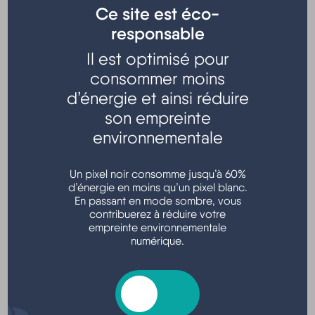
Ce site est éco-
responsable
Il est optimisé pour
consommer moins
Sortie pêche organisée par la section pêche du CNHM
d’énergie et ainsi réduire
son empreinte
RDV à la Capitainerie - Hourtin port
environnementale
Renseignements :06 07 96 24 12
Un pixel noir consomme jusqu’à 60%
d’énergie en moins qu’un pixel blanc.
En passant en mode sombre, vous
contribuerez à réduire votre
Localisation
empreinte environnementale
numérique.
1200 Rés Bâbord, 33990 Hourtin, France