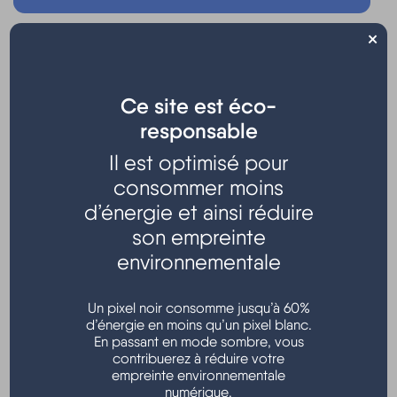
×
Ce site est éco-
responsable
Il est optimisé pour
consommer moins
d’énergie et ainsi réduire
son empreinte
Conférence organisée par l'UTLHM et animée par
Michel
environnementale
Datcharry
Tarifs : 4,00 €/adhérent; 7,00 €/non adhérent
Un pixel noir consomme jusqu’à 60%
d’énergie en moins qu’un pixel blanc.
Salle d'animation - Hourtin port
En passant en mode sombre, vous
contribuerez à réduire votre
empreinte environnementale
numérique.