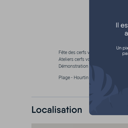
Il 
a
Un pi
Fête des cerfs volants ouverts à to
pa
Ateliers cerfs volants pour les enf
Démonstration de cerfs-volants
Plage - Hourtin plage
Localisation