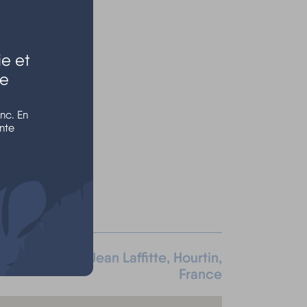
e et
le
nc. En
nte
urtin, Avenue Jean Laffitte, Hourtin,
France