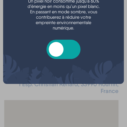
Un pixel noir consomme jusqu’à 60%
stand et bateau de la SNSM
d’énergie en moins qu’un pixel blanc.
expositions de bateaux de Yachting Médoc
En passant en mode sombre, vous
nombreux stands des savoirs- faire médocains
contribuerez à réduire votre
empreinte environnementale
...... et , en soirées, spectacles gratuits
: Funk On
numérique.
The Beach & Orchestre Michel Cursan.
Esplanade Christian Renard - Hourtin port
Localisation
1 Esp. Christian Renard, 33990 Hourtin,
France