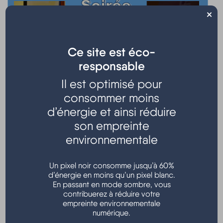
×
Ce site est éco-
responsable
Soirée contes, histoires présentée par Hourtin Arts et
Il est optimisé pour
animée par Philippe Gorichon et Jean-François Soors
consommer moins
d’énergie et ainsi réduire
c'est le récit de vie de personnages, l'un du 19ème siècle
son empreinte
et l'autre d'aujourd'hui, entrecoupé de morceaux de
musique.
environnementale
Entrée gratuite
Un pixel noir consomme jusqu’à 60%
d’énergie en moins qu’un pixel blanc.
Salle d'animation - Hourtin port
En passant en mode sombre, vous
contribuerez à réduire votre
empreinte environnementale
numérique.