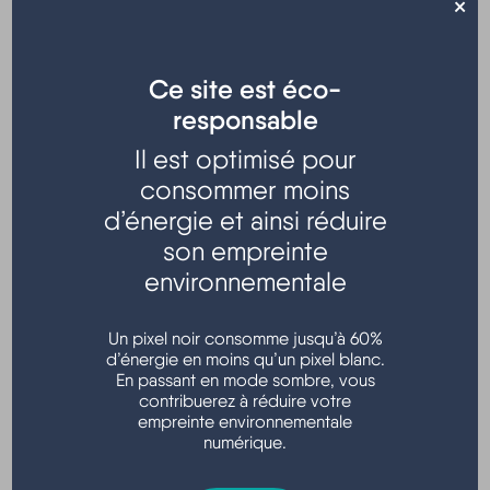
×
Ce site est éco-
responsable
Il est optimisé pour
Conférence organisée par l'UTLHM et animée par Guy
consommer moins
RIBA
d’énergie et ainsi réduire
son empreinte
Tarifs : 7,00€/non-adhérent ; 4,00€/adhérent
environnementale
Salle d'animation - Hourtin port
En savoir plus
Un pixel noir consomme jusqu’à 60%
d’énergie en moins qu’un pixel blanc.
En passant en mode sombre, vous
contribuerez à réduire votre
empreinte environnementale
numérique.
Localisation