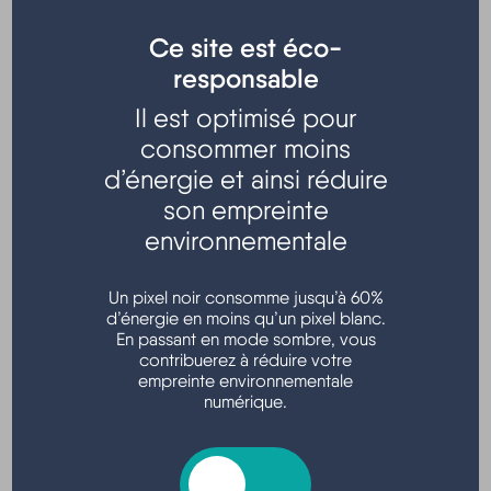
Ce site est éco-
responsable
Il est optimisé pour
Organisées par la CAF, la MSA, le REAAP en Gironde et
consommer moins
P@rents, parlons numérique.
d’énergie et ainsi réduire
son empreinte
GRATUIT
- Ouvert à toutes et à tous
environnementale
Alsh - 2 rue François Fontanié - Hourtin
Un pixel noir consomme jusqu’à 60%
d’énergie en moins qu’un pixel blanc.
En passant en mode sombre, vous
contribuerez à réduire votre
Localisation
empreinte environnementale
numérique.
ALSH La compagnie des Petits Loups,
Hourtin, France