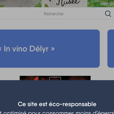
 In vino Délyr »
Ce site est éco-responsable
est optimisé pour consommer moins d’énergi