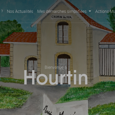
 ?
Nos Actualités
Mes démarches simplifiées
Actions Mu
Bienvenue à
Hourtin