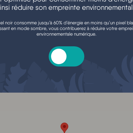
insi réduire son empreinte environnementa
ages se retrouvent autour du breuvage divin. Ils chantent le vin
nt.
xel noir consomme jusqu’à 60% d’énergie en moins qu’un pixel bla
ssant en mode sombre, vous contribuerez à réduire votre emprei
environnementale numérique.
Salle d'animatio