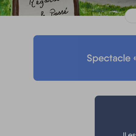
Spectacle «
Il 