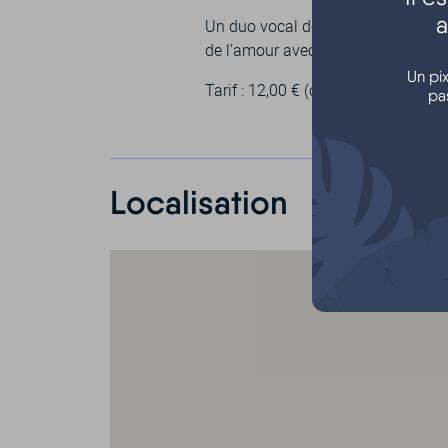
a
Un duo vocal déjanté : deux personn
de l’amour avec un humour décapa
Un pi
Tarif : 12,00 € (chèque, espèces)
pa
Localisation