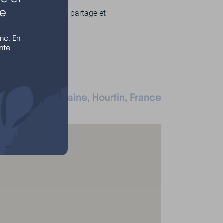
le
 mais ils parlent du partage et
nc. En
nte
n, Rue de la misaine, Hourtin, France