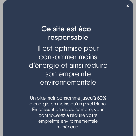
×
Ce site est éco-
responsable
Il est optimisé pour
Organisé par l'association "Le Sandre Hourtinais".
consommer moins
Nombreux lots : trottinette électrique, salon de jardin, TV,
d’énergie et ainsi réduire
bons d'achats.....
son empreinte
Buvette et petite restauration sur place.
environnementale
ème
Tarif : 2,00 € le carton, 10 cartons achetés le 11
offert.
Un pixel noir consomme jusqu’à 60%
Salle des fêtes – Hourtin bourg
d’énergie en moins qu’un pixel blanc.
En passant en mode sombre, vous
contribuerez à réduire votre
empreinte environnementale
numérique.
Localisation