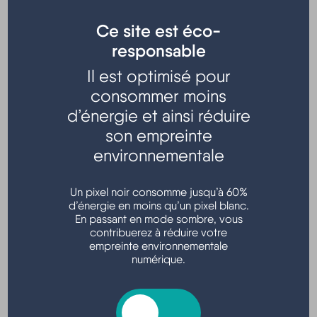
Ce site est éco-
responsable
Il est optimisé pour
consommer moins
Organisé par l'association "
Les Amis d'Hourtin Plage
"
d’énergie et ainsi réduire
Nombreux exposants
professionnels et particuliers
son empreinte
environnementale
Place Fourès - Hourtin plage
Renseignements : amishourtinplage@gmail.com
Un pixel noir consomme jusqu’à 60%
d’énergie en moins qu’un pixel blanc.
En passant en mode sombre, vous
contribuerez à réduire votre
empreinte environnementale
Localisation
numérique.
Place Fourés, Hourtin, France