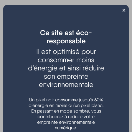
Obligations du locataire
×
Fin du bail
Ce site est éco-
Expropriation - Préemption
responsable
Expropriation
Il est optimisé pour
Droit de préemption urbain (DPU)
consommer moins
d’énergie et ainsi réduire
Protection et sécurité de l'habitat
son empreinte
Risques sanitaires et sécurité du logement
environnementale
Diagnostic immobilier
Un pixel noir consomme jusqu’à 60%
d’énergie en moins qu’un pixel blanc.
Urbanisme
En passant en mode sombre, vous
contribuerez à réduire votre
Autorisations d'urbanisme
empreinte environnementale
numérique.
Travaux