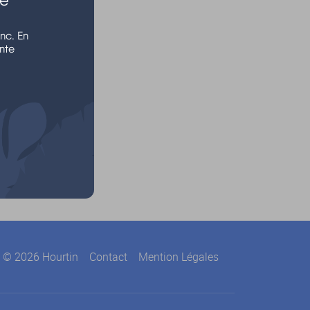
nc. En
nte
© 2026 Hourtin
Contact
Mention Légales