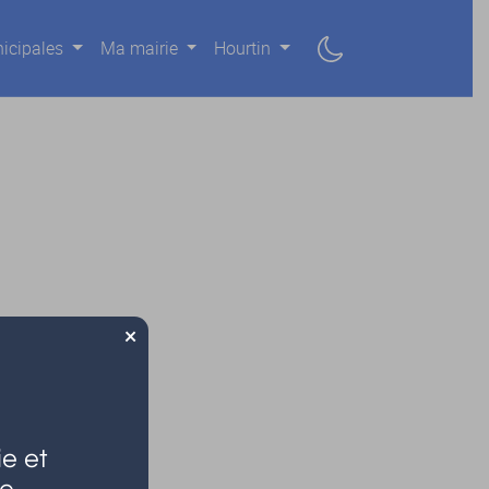
icipales
Ma mairie
Hourtin
×
e et
le