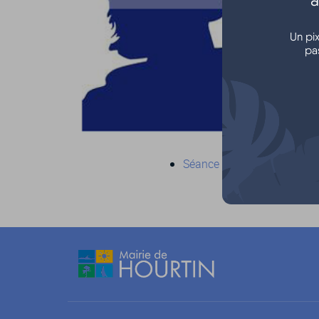
Un pi
pa
Séance et ordre du jour