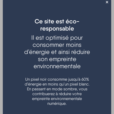
×
Ce site est éco-
responsable
Concert gratuit
organisé par l'
Opéra National de
Il est optimisé pour
Bordeaux et en direct de l'Opéra
consommer moins
d’énergie et ainsi réduire
Au programme :
La cinquième symphonie de Gustav Malher
(avec son
son empreinte
célèbre adagietto)
environnementale
précédée des
grands choeurs d'Aïda
Un pixel noir consomme jusqu’à 60%
Cinéma Lou Hapchot - Hourtin bourg
d’énergie en moins qu’un pixel blanc.
En passant en mode sombre, vous
contribuerez à réduire votre
empreinte environnementale
numérique.
Localisation