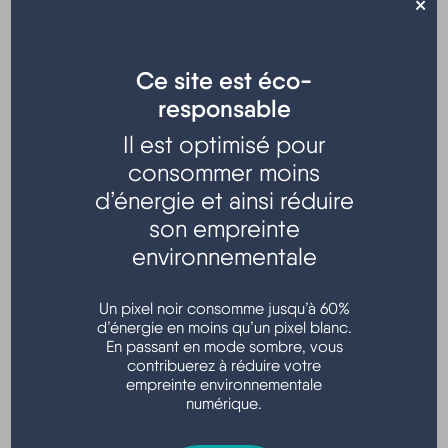
×
Ce site est éco-
responsable
Il est optimisé pour
Concert de Noël au profit du Téléthon.
consommer moins
d’énergie et ainsi réduire
Au programme : opéra, opérette, et chants de Noël
son empreinte
interprétés par Lisa Maria accompagnée au piano.
environnementale
Tarifs : 10,00 €/adulte ; 2,00 €/enfant
Eglise Sainte-Hélène - Hourtin bourg
Un pixel noir consomme jusqu’à 60%
d’énergie en moins qu’un pixel blanc.
En passant en mode sombre, vous
contribuerez à réduire votre
empreinte environnementale
numérique.
Localisation