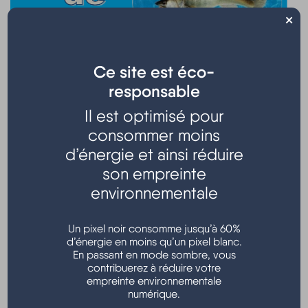
×
Ce site est éco-
responsable
Lâcher de truites
Organisé par le Sandre Hourtinais - A.A.P.P.M.A
Il est optimisé pour
consommer moins
De 8H00 à 16H00
d’énergie et ainsi réduire
Petite restauration sur place
son empreinte
Vente de teignes et de vers de terre
environnementale
Tarif : 20,00 € les 8 truites
Un pixel noir consomme jusqu’à 60%
Etang - Maison de la chasse - Louley
d’énergie en moins qu’un pixel blanc.
En passant en mode sombre, vous
Renseignements : 06 21 37 47 66
contribuerez à réduire votre
empreinte environnementale
numérique.