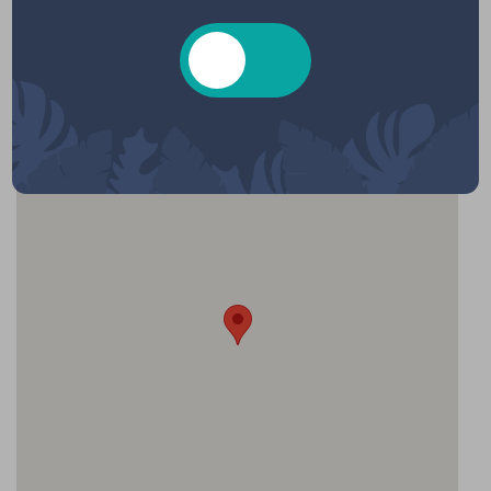
Localisation
6W83+J9 Hourtin, France