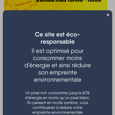
×
Ce site est éco-
Cours animés par Sandra et Géraldine
Inscriptions à partir de 9h00
responsable
Il est optimisé pour
Pilâtes de 9h30 à 10h30
Zumba Kids de 10h30 à 11h30
consommer moins
d’énergie et ainsi réduire
A partir de 5,00 €
chaque cours. Dons entièrement
son empreinte
reversés au Téléthon;
environnementale
Salle des fêtes - Hourtin bourg
Un pixel noir consomme jusqu’à 60%
Renseignements auprès du secrétariat de l'USCH : 05 56
d’énergie en moins qu’un pixel blanc.
09 17 99
En passant en mode sombre, vous
13 rue des écoles - 33990 HOURTIN
contribuerez à réduire votre
empreinte environnementale