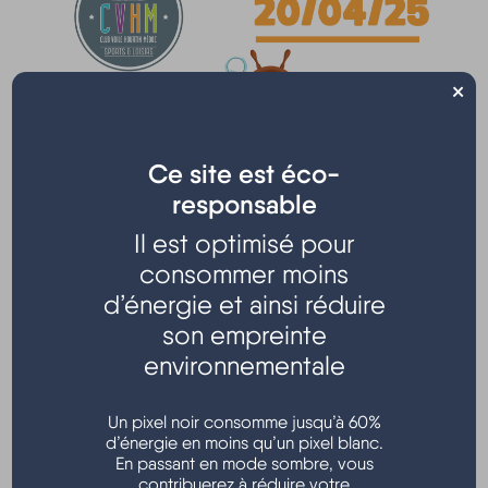
×
Organisées par le CVHM
Ce site est éco-
A partir de 8h30,
responsable
Venez découvrir la 1ere édition des Puces nautiques du
Il est optimisé pour
CVHM.
consommer moins
L'occasion de dénicher une multitude de trésors lors d'un
d’énergie et ainsi réduire
moment convivial !
son empreinte
Animations gratuites :
environnementale
- 10h00 : Chasse aux œufs
- l'après-midi : Sortie accompagnée en voilier
Un pixel noir consomme jusqu’à 60%
d’énergie en moins qu’un pixel blanc.
Participation exposants : 5,00 € par table.
En passant en mode sombre, vous
contribuerez à réduire votre