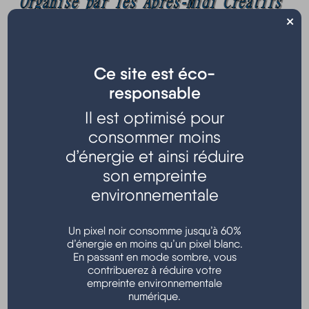
×
Ce site est éco-
Organisé par la Section
"Les Après-midi Créatifs" de
responsable
l'USCH
Il est optimisé pour
Samedi 2 mars de 9h30 à 19h00
consommer moins
Dimanche 3 mars de 9h30 à 18h00
d’énergie et ainsi réduire
son empreinte
Créations artisanales, animations enfants, buvette et
environnementale
petite restauration sur place
Salle des fêtes - Hourtin bourg
Un pixel noir consomme jusqu’à 60%
d’énergie en moins qu’un pixel blanc.
Informations : 06 48 86 54 58
En passant en mode sombre, vous
contribuerez à réduire votre
empreinte environnementale
numérique.