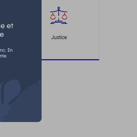
e et
le
Justice
nc. En
nte