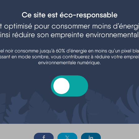
Ce site est éco-responsable
est optimisé pour consommer moins d’énergi
insi réduire son empreinte environnementa
Argent - Impôts -
Transports - Mobilité
Consommation
xel noir consomme jusqu’à 60% d’énergie en moins qu’un pixel bla
ssant en mode sombre, vous contribuerez à réduire votre emprei
environnementale numérique.
oisirs - Sports - Culture
Associations