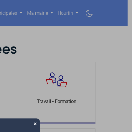
icipales
Ma mairie
Hourtin
ées
Travail - Formation
×