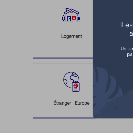
Il 
a
Logement
Un pi
pa
Étranger - Europe
L