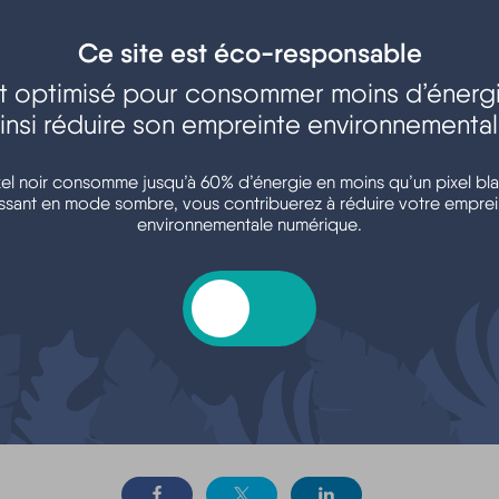
Ce site est éco-responsable
est optimisé pour consommer moins d’énergi
insi réduire son empreinte environnementa
Argent - Impôts -
Transports - Mobilité
Consommation
xel noir consomme jusqu’à 60% d’énergie en moins qu’un pixel bla
ssant en mode sombre, vous contribuerez à réduire votre emprei
environnementale numérique.
oisirs - Sports - Culture
Associations