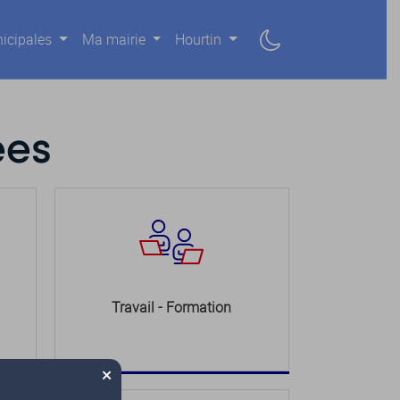
icipales
Ma mairie
Hourtin
ées
Travail - Formation
×