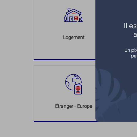
Il 
a
Logement
Un pi
pa
Étranger - Europe
L