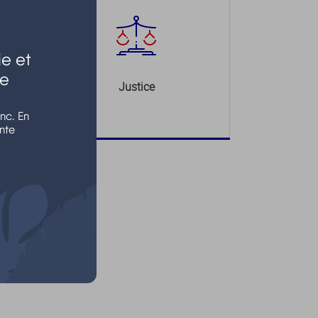
e et
le
Justice
nc. En
nte