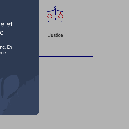
e et
le
Justice
nc. En
nte