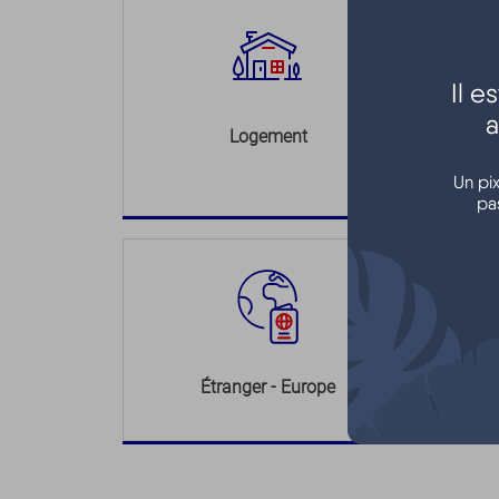
Il 
a
Logement
Un pi
pa
Étranger - Europe
L