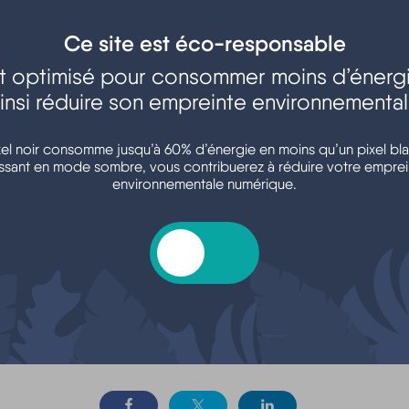
Ce site est éco-responsable
est optimisé pour consommer moins d’énergi
insi réduire son empreinte environnementa
Argent - Impôts -
Transports - Mobilité
Consommation
xel noir consomme jusqu’à 60% d’énergie en moins qu’un pixel bla
ssant en mode sombre, vous contribuerez à réduire votre emprei
environnementale numérique.
oisirs - Sports - Culture
Associations