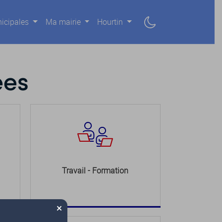
icipales
Ma mairie
Hourtin
ées
Travail - Formation
×