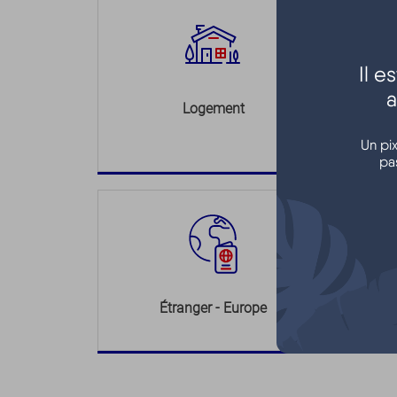
Il 
a
Logement
Un pi
pa
Étranger - Europe
L