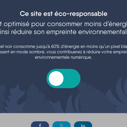
Ce site est éco-responsable
est optimisé pour consommer moins d’énergi
insi réduire son empreinte environnementa
Argent - Impôts -
Transports - Mobilité
Consommation
xel noir consomme jusqu’à 60% d’énergie en moins qu’un pixel bla
ssant en mode sombre, vous contribuerez à réduire votre emprei
environnementale numérique.
oisirs - Sports - Culture
Associations