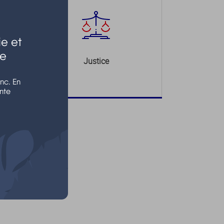
e et
le
Justice
nc. En
nte