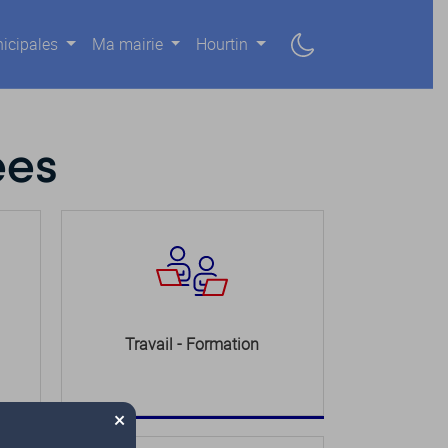
icipales
Ma mairie
Hourtin
ées
Travail - Formation
×