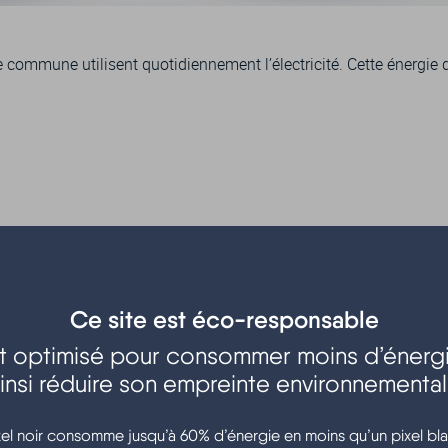
otre commune utilisent quotidiennement l’électricité. Cette énerg
culation de la D101
Ce site est éco-responsable
nde sur la route départementale 101, entre le mercredi 1er et v
est optimisé pour consommer moins d’énergi
insi réduire son empreinte environnementa
xel noir consomme jusqu’à 60% d’énergie en moins qu’un pixel bla