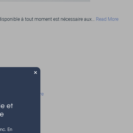
ie disponible à tout moment est nécessaire aux…
Read More
×
endredi 10…
Read More
e et
le
nc. En